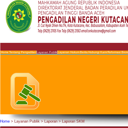
Home
Tentang Pengadilan
Layanan Publik
Layanan Hukum
Berita
Hubungi Kami
Reformasi Birok
Home
>
Layanan Publik
>
Laporan
>
Laporan SKM