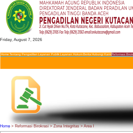
Friday, August 7, 2026
Home
Tentang Pengadilan
Layanan Publik
Layanan Hukum
Berita
Hubungi Kami
Reformasi Birok
Home
>
Reformasi Birokrasi
>
Zona Integritas
>
Area I