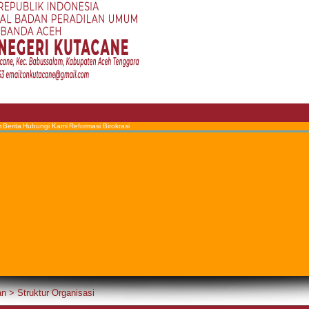
m
Berita
Hubungi Kami
Reformasi Birokrasi
an
>
Struktur Organisasi