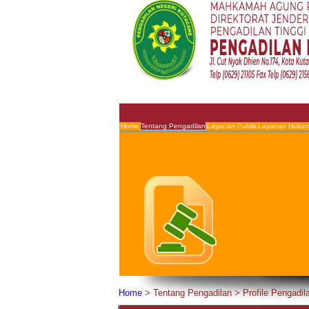
Home
Tentang Pengadilan
Layanan Publik
Layanan Huku
Home
>
Tentang Pengadilan
>
Profile Pengadil